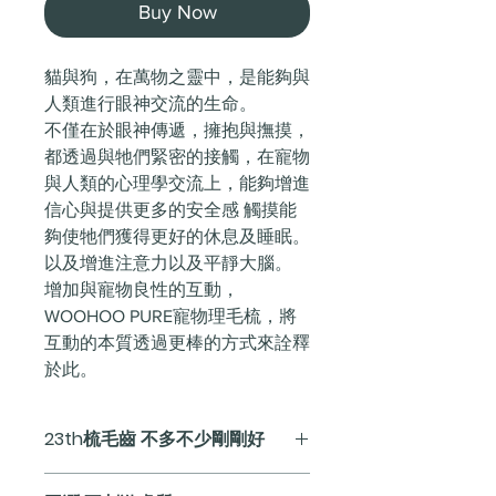
Buy Now
貓與狗，在萬物之靈中，是能夠與
人類進行眼神交流的生命。
不僅在於眼神傳遞，擁抱與撫摸，
都透過與牠們緊密的接觸，在寵物
與人類的心理學交流上，能夠增進
信心與提供更多的安全感 觸摸能
夠使牠們獲得更好的休息及睡眠。
以及增進注意力以及平靜大腦。
增加與寵物良性的互動，
WOOHOO PURE寵物理毛梳，將
互動的本質透過更棒的方式來詮釋
於此。
23th梳毛齒 不多不少剛剛好
最恰如其分的23齒設計，提供給