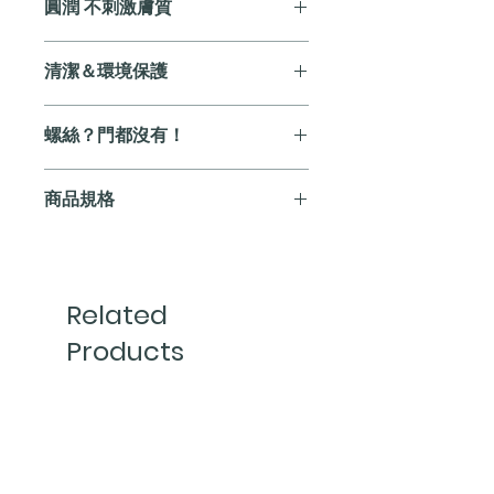
圓潤 不刺激膚質
犬類毛髮使用。 在梳理的過程中
在寵物毛髮的汰換夾雜於新生毛髮
梳理毛髮的過程中，多數寵物會因
清潔＆環境保護
中， 密集的齒數更有效的將廢毛
為扯毛髮與較尖銳的除毛器因使得
排除過程不傷害新生毛髮， 讓寵
皮膚感受不適而產生抗拒。 產生
ALL IN不鏽鋼材質，在環保議題，
物拒絕廢毛所產生的毛躁感；在梳
螺絲？門都沒有！
不適感；這並不是我們的初衷！
完全無使用任何電鍍及具有毒污染
理的過程， 特殊設計的梳毛齒片
在設計上，我們調整了耙尖的圓潤
物質的表面裝飾塗裝，能夠避免您
角度更能在梳理毛髮過程中一併將
達文西曾經說：簡單是最極致的複
角度，讓梳理不只是梳理， 而是
商品規格
長期使用後所造成的皮膚過敏。
纏繞打結處開結。
雜！ 這是有史以來第一把不使用
按摩與舒緩的感受，增加牠們與你
使用後的保養，只需簡單的使用拋
任何螺絲固定的寵物除毛工具。
的親密互動。
WOOHOO 23T長毛犬專用理毛
光磨砂膏甚至使用您的牙膏，均勻
市售類似商品常因螺絲裝配，在使
梳
塗抹後擦拭，即可讓表面光亮如
用後會有鬆動的問題，導致除毛工
・WOOHOO 23T理毛梳 ｜長毛犬
新！ 相較其他塑膠製品，更能夠
Related
具損壞以及耐用性下降，甚至誤傷
專用
使用紫外線進行全面的消毒滅菌！
使用者。 無螺絲的設計，在造型
Products
・材質：304不鏽鋼（環境保護
不僅如此，亦可使用沸水高溫消毒
上，藝術上，在功能與耐久性，我
100%重複回收循環）
滅菌，在清水沖洗下 完全不懼生
們也追求解決那極致的複雜！來成
・工法：全手工打造（柄身可能會
鏽困擾。 是說，沸水消毒請小心
就極簡的藝術與耐用體驗。
新品
新品
有些許手作痕跡）
燙傷。
・清潔：紫外線消毒滅菌 | 沸水滅
菌 | 清潔液